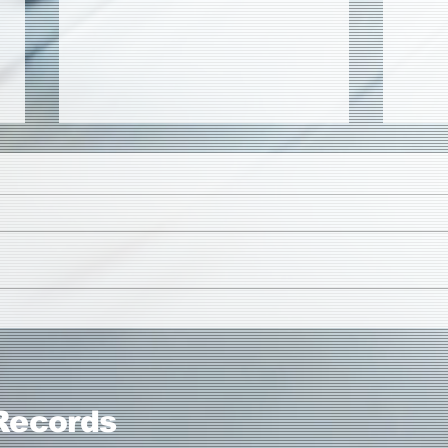
2018.6.3 WARSAW Lounge
2018
Tech
Records