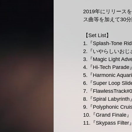
2019年にリリースを
ス曲等を加えて30分
【Set List】
1.『Splash-Tone Ri
2.『いやらしいおじさん
3.『Magic Light Ad
4.『Hi-Tech Parad
5.『Harmonic Aqua
6.『Super Loop Sli
7.『FlawlessTrack#0
8.『Spiral Labyrin
9.『Polyphonic Cru
10.『Grand Finale
11.『Skypass Filte