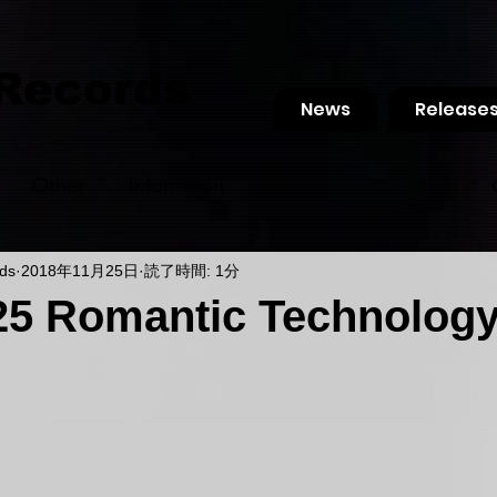
 Records
News
Release
Other
Infomation
ds
2018年11月25日
読了時間: 1分
25 Romantic Technology