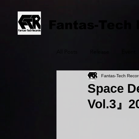
Fantas-Tech
All Posts
Release
Event
Fantas-Tech Recor
Space D
Vol.3』20