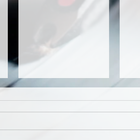
ASTROID『Flawless
Vari