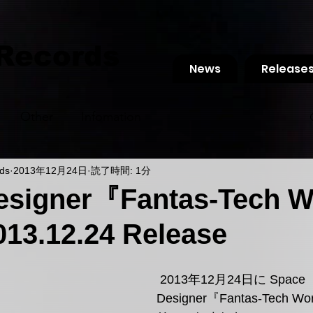
 Records
News
Release
Other
Infomation
ds
2013年12月24日
読了時間: 1分
esigner『Fantas-Tech W
13.12.24 Release
 2013年12月24日に Space 
Designer『Fantas-Tech Wo