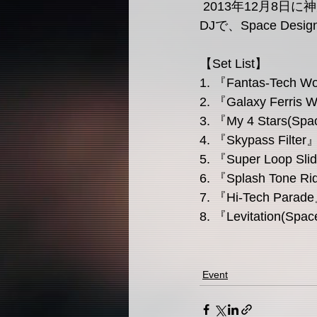
 2013年12月8日に神戸 space eauuu にて開催された 『Fantas-Tech Night』に ASTROID が
DJで、Space De
【Set List】
1. 『Fantas-Tech W
2. 『Galaxy Ferris
3. 『My 4 Stars(Spa
4. 『Skypass Filter
5. 『Super Loop Sli
6. 『Splash Tone Ri
7. 『Hi-Tech Parade
8. 『Levitation(Spac
Event