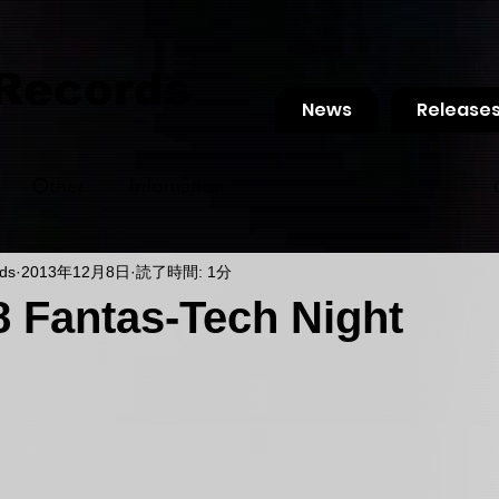
 Records
News
Release
Other
Infomation
ds
2013年12月8日
読了時間: 1分
8 Fantas-Tech Night