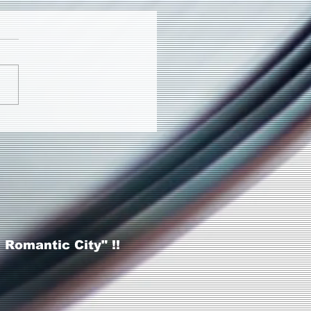
8.6.3 WARSAW Lounge
Romantic City" !!