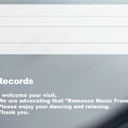
201
2018.11.25 Romantic
Technology 50
Records
I welcome your visit.
We are advocating that "Romance Music From 
Please enjoy your dancing and relaxing.
Thank you.