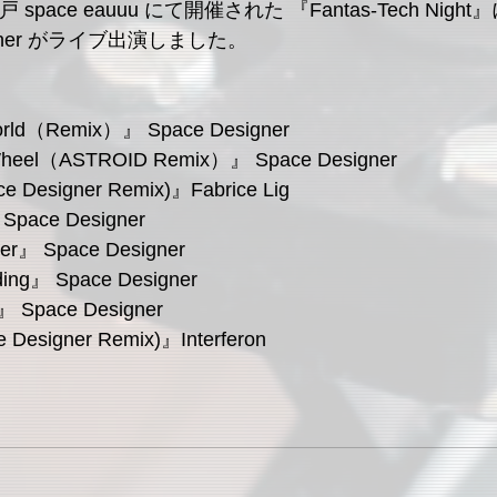
signer がライブ出演しました。
orld（Remix）』 Space Designer
 Wheel（ASTROID Remix）』 Space Designer
ce Designer Remix)』Fabrice Lig 
』Space Designer 
der』 Space Designer 
ding』 Space Designer 
』 Space Designer 
e Designer Remix)』Interferon