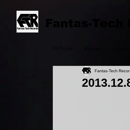
Fantas-Tech
All Posts
Release
Event
Fantas-Tech Recor
2013.12.